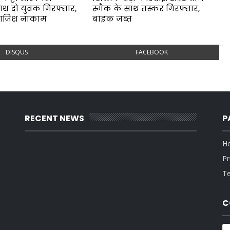
ाथ दो युवक गिरफ्तार,
स्मैक के साथ तस्कर गिरफ्तार,
साजिश नाकाम
बाइक जब्त
DISQUS
FACEBOOK
RECENT NEWS
P
H
Pr
Te
C