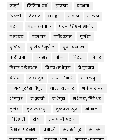
जमुई
जितिया पर्व
झारखंड
दरभंगा
दिल्ली
देवघर
धमहरा
नवादा
नालंदा
पटना
पटना/नेपाल
पटना/रौशन आनंद
पतरघट
पस्तपार
पाकिस्तान
पूर्णया
पूर्णिया
पूर्णिया/सुपौल
पूर्वी चंपारण
फरीदाबाद
बक्सर
बांका
बिहटा
बिहार
बिहार इलेक्शन
बिहार/मधेपुरा
बेगूसराय
बेतिया
बॉलीवुड
भरत तिवारी
भागलपुर
भागलपुर/हाजीपुर
भारत सरकार
भूकंप खबर
भोजपुर
मधुबनी
मधेपुरा
मधेपुरा/सिंहेश्वर
मुंगेर
मुजफ्फरपुर
मुज़फ्फरपुर
मोकामा
मोतिहारी
रांची
राजधानी पटना
विशाखापटनम
वैशाली
समस्तीपुर
सहरसा
सहरसा-मानसी
सहरसा/आरा
सहरसा/पतरघट