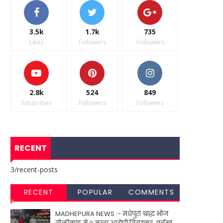
3.5k
1.7k
735
Likes
Followers
Followers
2.8k
524
849
Subscribes
Followers
Followers
RECENT
3/recent-posts
RECENT
POPULAR
COMMENTS
MADHEPURA NEWS :- मधेपुरा श्राद्ध भोज