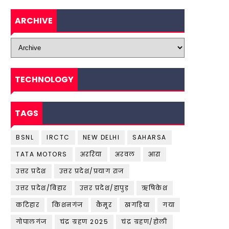
ARCHIVE
TECHNOLOGY
TAGS
BSNL
IRCTC
NEW DELHI
SAHARSA
TATA MOTORS
अररिया
अरवल
आरा
उत्तर प्रदेश
उत्तर प्रदेश/प्रयाग राज
उत्तर प्रदेश/बिहार
उत्तर प्रदेश/हापुड़
ऋषिकेश
कटिहार
किशनगंज
कैमूर
खगड़िया
गया
गोपालगंज
चंद्र ग्रहण 2025
चंद्र ग्रहण/होली