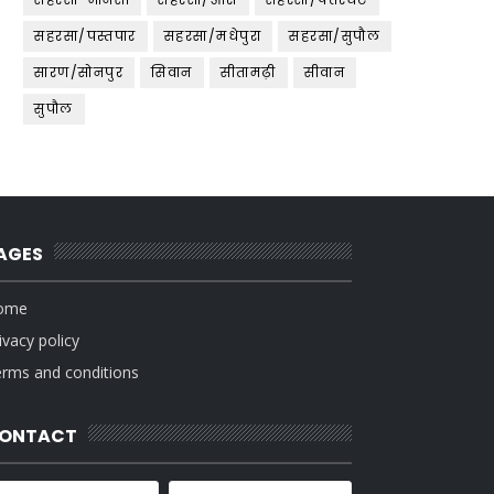
सहरसा/पस्तपार
सहरसा/मधेपुरा
सहरसा/सुपौल
सारण/सोनपुर
सिवान
सीतामढ़ी
सीवान
सुपौल
AGES
ome
ivacy policy
rms and conditions
ONTACT