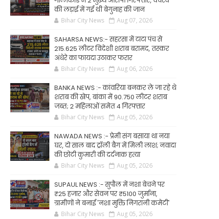
गोलीकांड में 2 मुख्य आरोपी गिरफ्तार, वर्चस्व
की लड़ाई में गई थी बेगुनाह की जान
Bihar City News
Aug 07, 2026
SAHARSA NEWS:- सहरसा में टाटा पंच से
215.625 लीटर विदेशी शराब बरामद, तस्कर
अंधेरे का फायदा उठाकर फरार
Bihar City News
Aug 06, 2026
BANKA NEWS :- कांवरिया बनकर ले जा रहे थे
शराब की खेप, बांका में 90.750 लीटर शराब
जब्त; 2 महिलाओं समेत 4 गिरफ्तार
Bihar City News
Aug 05, 2026
NAWADA NEWS :- प्रेमी संग बसाया था नया
घर, दो साल बाद ट्रॉली बैग में मिली लाश; नवादा
की छोटी कुमारी की दर्दनाक हत्या
Bihar City News
Aug 05, 2026
SUPAUL NEWS :- सुपौल में नशा बेचने पर
₹25 हजार और सेवन पर ₹5100 जुर्माना,
ग्रामीणों ने बनाई 'नशा मुक्ति निगरानी कमेटी'
Bihar City News
Aug 05, 2026