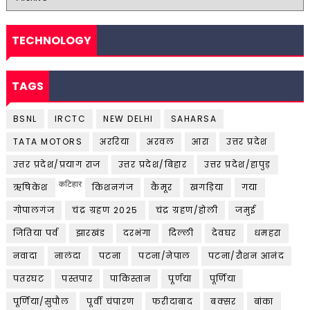
TECHNOLOGY
TAGS
BSNL
IRCTC
NEW DELHI
SAHARSA
TATA MOTORS
अररिया
अरवल
आरा
उत्तर प्रदेश
उत्तर प्रदेश/प्रयाग राज
उत्तर प्रदेश/बिहार
उत्तर प्रदेश/हापुड़
कटिहार
ऋषिकेश
किशनगंज
कैमूर
खगड़िया
गया
गोपालगंज
चंद्र ग्रहण 2025
चंद्र ग्रहण/होली
जमुई
जितिया पर्व
झारखंड
दरभंगा
दिल्ली
देवघर
धमहरा
नवादा
नालंदा
पटना
पटना/नेपाल
पटना/रौशन आनंद
पतरघट
पस्तपार
पाकिस्तान
पूर्णया
पूर्णिया
पूर्णिया/सुपौल
पूर्वी चंपारण
फरीदाबाद
बक्सर
बांका