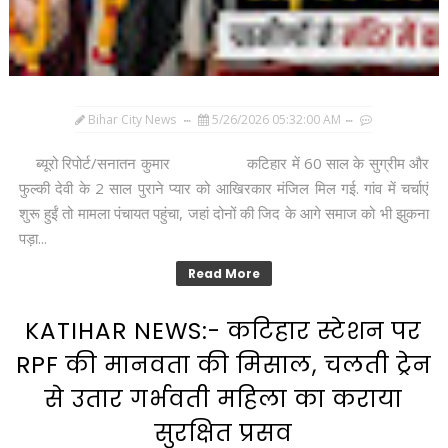
Bihar City News
5/26/2026 05:32:00 AM
ब्यूरो रिपोर्ट/सनातन कुमार कटिहार में 60 साल के सुग्रीम और
फुल्की देवी के 2 साल पुराने प्यार को आखिरकार मंजिल मिल गई. गांव में चर्चाएं
शुरू हुईं तो मामला पंचायत पहुंचा, जहां दोनों की जिद के आगे समाज को भी झुकना
पड़ा...
Read More
KATIHAR NEWS:- कटिहार स्टेशन पर
RPF की मानवता की मिसाल, चलती ट्रेन
से उतार गर्भवती महिला का कराया
सुरक्षित प्रसव