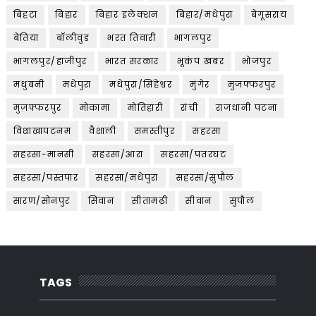
बिहटा
बिहार
बिहार इलेक्शन
बिहार/मधेपुरा
बेगूसराय
बेतिया
बॉलीवुड
भरत तिवारी
भागलपुर
भागलपुर/हाजीपुर
भारत सरकार
भूकंप खबर
भोजपुर
मधुबनी
मधेपुरा
मधेपुरा/सिंहेश्वर
मुंगेर
मुजफ्फरपुर
मुज़फ्फरपुर
मोकामा
मोतिहारी
रांची
राजधानी पटना
विशाखापटनम
वैशाली
समस्तीपुर
सहरसा
सहरसा-मानसी
सहरसा/आरा
सहरसा/पतरघट
सहरसा/पस्तपार
सहरसा/मधेपुरा
सहरसा/सुपौल
सारण/सोनपुर
सिवान
सीतामढ़ी
सीवान
सुपौल
TAGS