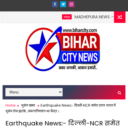
MADHEPURA NEWS :- मधेपुरा श्राद्ध 
मधेपुरा
पर ₹25 हजार और सेवन पर ₹5100 जुर्माना, ग्रामीणों ने बनाई 'नशा मुक्ति निगर
Home
भूकंप खबर
Earthquake News:- दिल्ली-NCR समेत उत्तर भारत में
भूकंप तेज झटके, अफगानिस्तान था केंद्र।
Earthquake News:- दिल्ली-NCR समेत