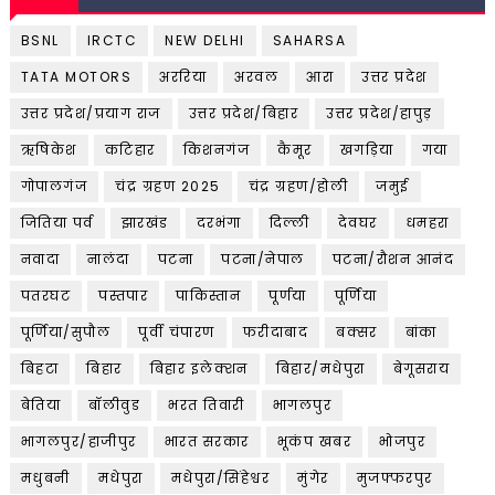
BSNL
IRCTC
NEW DELHI
SAHARSA
TATA MOTORS
अररिया
अरवल
आरा
उत्तर प्रदेश
उत्तर प्रदेश/प्रयाग राज
उत्तर प्रदेश/बिहार
उत्तर प्रदेश/हापुड़
ऋषिकेश
कटिहार
किशनगंज
कैमूर
खगड़िया
गया
गोपालगंज
चंद्र ग्रहण 2025
चंद्र ग्रहण/होली
जमुई
जितिया पर्व
झारखंड
दरभंगा
दिल्ली
देवघर
धमहरा
नवादा
नालंदा
पटना
पटना/नेपाल
पटना/रौशन आनंद
पतरघट
पस्तपार
पाकिस्तान
पूर्णया
पूर्णिया
पूर्णिया/सुपौल
पूर्वी चंपारण
फरीदाबाद
बक्सर
बांका
बिहटा
बिहार
बिहार इलेक्शन
बिहार/मधेपुरा
बेगूसराय
बेतिया
बॉलीवुड
भरत तिवारी
भागलपुर
भागलपुर/हाजीपुर
भारत सरकार
भूकंप खबर
भोजपुर
मधुबनी
मधेपुरा
मधेपुरा/सिंहेश्वर
मुंगेर
मुजफ्फरपुर