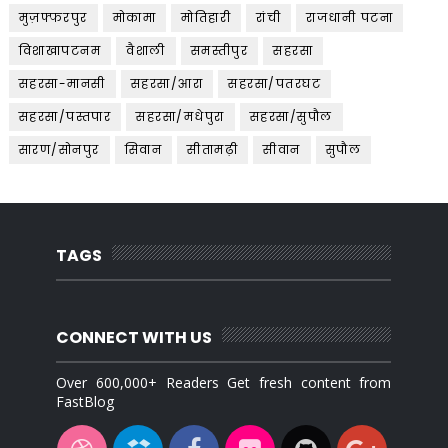
मुज़फ्फरपुर
मोकामा
मोतिहारी
रांची
राजधानी पटना
विशाखापटनम
वैशाली
समस्तीपुर
सहरसा
सहरसा-मानसी
सहरसा/आरा
सहरसा/पतरघट
सहरसा/पस्तपार
सहरसा/मधेपुरा
सहरसा/सुपौल
सारण/सोनपुर
सिवान
सीतामढ़ी
सीवान
सुपौल
TAGS
CONNECT WITH US
Over 600,000+ Readers Get fresh content from
FastBlog