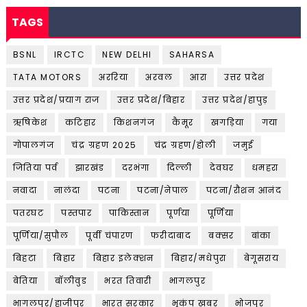
TAGS
BSNL
IRCTC
NEW DELHI
SAHARSA
TATA MOTORS
अररिया
अरवल
आरा
उत्तर प्रदेश
उत्तर प्रदेश/प्रयाग राज
उत्तर प्रदेश/बिहार
उत्तर प्रदेश/हापुड़
ऋषिकेश
कटिहार
किशनगंज
कैमूर
खगड़िया
गया
गोपालगंज
चंद्र ग्रहण 2025
चंद्र ग्रहण/होली
जमुई
जितिया पर्व
झारखंड
दरभंगा
दिल्ली
देवघर
धमहरा
नवादा
नालंदा
पटना
पटना/नेपाल
पटना/रौशन आनंद
पतरघट
पस्तपार
पाकिस्तान
पूर्णया
पूर्णिया
पूर्णिया/सुपौल
पूर्वी चंपारण
फरीदाबाद
बक्सर
बांका
बिहटा
बिहार
बिहार इलेक्शन
बिहार/मधेपुरा
बेगूसराय
बेतिया
बॉलीवुड
भरत तिवारी
भागलपुर
भागलपुर/हाजीपुर
भारत सरकार
भूकंप खबर
भोजपुर