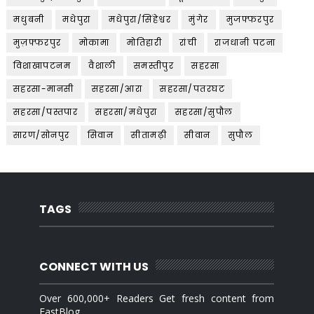
मधुबनी
मधेपुरा
मधेपुरा/सिंहेश्वर
मुंगेर
मुजफ्फरपुर
मुज़फ्फरपुर
मोकामा
मोतिहारी
रांची
राजधानी पटना
विशाखापटनम
वैशाली
समस्तीपुर
सहरसा
सहरसा-मानसी
सहरसा/आरा
सहरसा/पतरघट
सहरसा/पस्तपार
सहरसा/मधेपुरा
सहरसा/सुपौल
सारण/सोनपुर
सिवान
सीतामढ़ी
सीवान
सुपौल
TAGS
CONNECT WITH US
Over 600,000+ Readers Get fresh content from
FastBlog