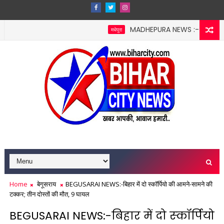
MADHEPURA NEWS :- मधेपुरा श्राद्ध 
मधेपुरा
पर ₹25 हजार और सेवन पर ₹5100 जुर्माना, ग्रामीणों ने बनाई 'नशा मुक्ति निगर
Home
बेगूसराय
BEGUSARAI NEWS:-बिहार में दो स्‍कॉर्प‍ियो की आमने-सामने की
टक्‍कर; तीन दोस्‍तों की मौत, 9 घायल
BEGUSARAI NEWS:-बिहार में दो स्‍कॉर्प‍ियो