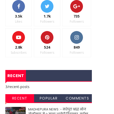
3.5k
1.7k
735
Likes
Followers
Followers
2.8k
524
849
Subscribes
Followers
Followers
RECENT
3/recent-posts
RECENT
POPULAR
COMMENTS
MADHEPURA NEWS :- मधेपुरा श्राद्ध भोज