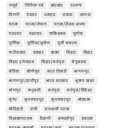
जमुई
जितिया पर्व
झारखंड
दरभंगा
दिल्ली
देवघर
धमहरा
नवादा
नालंदा
पटना
पटना/नेपाल
पटना/रौशन आनंद
पतरघट
पस्तपार
पाकिस्तान
पूर्णया
पूर्णिया
पूर्णिया/सुपौल
पूर्वी चंपारण
फरीदाबाद
बक्सर
बांका
बिहटा
बिहार
बिहार इलेक्शन
बिहार/मधेपुरा
बेगूसराय
बेतिया
बॉलीवुड
भरत तिवारी
भागलपुर
भागलपुर/हाजीपुर
भारत सरकार
भूकंप खबर
भोजपुर
मधुबनी
मधेपुरा
मधेपुरा/सिंहेश्वर
मुंगेर
मुजफ्फरपुर
मुज़फ्फरपुर
मोकामा
मोतिहारी
रांची
राजधानी पटना
विशाखापटनम
वैशाली
समस्तीपुर
सहरसा
सहरसा-मानसी
सहरसा/आरा
सहरसा/पतरघट