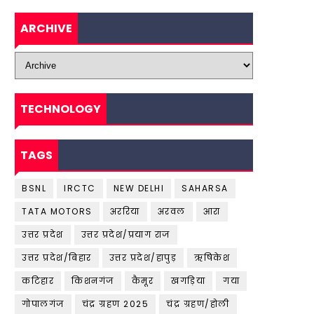
ARCHIVE
TECHNOLOGY
TAGS
BSNL
IRCTC
NEW DELHI
SAHARSA
TATA MOTORS
अररिया
अरवल
आरा
उत्तर प्रदेश
उत्तर प्रदेश/प्रयाग राज
उत्तर प्रदेश/बिहार
उत्तर प्रदेश/हापुड़
ऋषिकेश
कटिहार
किशनगंज
कैमूर
खगड़िया
गया
गोपालगंज
चंद्र ग्रहण 2025
चंद्र ग्रहण/होली