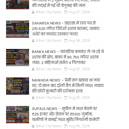
गोलीकांड में 2 मुख्य आरोपी गिरफ्तार, वर्चस्व
की लड़ाई में गई थी बेगुनाह की जान
Bihar City News
Aug 07, 2026
SAHARSA NEWS:- सहरसा में टाटा पंच से
215.625 लीटर विदेशी शराब बरामद, तस्कर
अंधेरे का फायदा उठाकर फरार
Bihar City News
Aug 06, 2026
BANKA NEWS :- कांवरिया बनकर ले जा रहे थे
शराब की खेप, बांका में 90.750 लीटर शराब
जब्त; 2 महिलाओं समेत 4 गिरफ्तार
Bihar City News
Aug 05, 2026
NAWADA NEWS :- प्रेमी संग बसाया था नया
घर, दो साल बाद ट्रॉली बैग में मिली लाश; नवादा
की छोटी कुमारी की दर्दनाक हत्या
Bihar City News
Aug 05, 2026
SUPAUL NEWS :- सुपौल में नशा बेचने पर
₹25 हजार और सेवन पर ₹5100 जुर्माना,
ग्रामीणों ने बनाई 'नशा मुक्ति निगरानी कमेटी'
Bihar City News
Aug 05, 2026