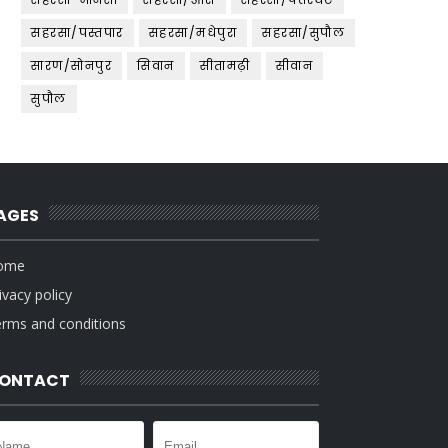
सहरसा/पस्तपार
सहरसा/मधेपुरा
सहरसा/सुपौल
सारण/सोनपुर
सिवान
सीतामढ़ी
सीवान
सुपौल
AGES
ome
ivacy policy
rms and conditions
ONTACT