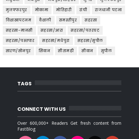
मुज़फ्फरपुर
मोकामा
मोतिहारी
रांची
राजधानी पटना
विशाखापटनम
वैशाली
समस्तीपुर
सहरसा
सहरसा-मानसी
सहरसा/आरा
सहरसा/पतरघट
सहरसा/पस्तपार
सहरसा/मधेपुरा
सहरसा/सुपौल
सारण/सोनपुर
सिवान
सीतामढ़ी
सीवान
सुपौल
TAGS
CONNECT WITH US
Over 600,000+ Readers Get fresh content from
FastBlog