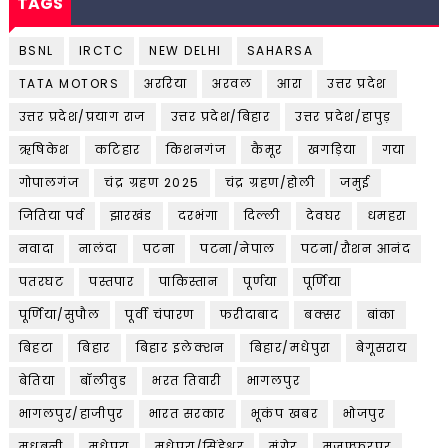
TAGS
BSNL
IRCTC
NEW DELHI
SAHARSA
TATA MOTORS
अररिया
अरवल
आरा
उत्तर प्रदेश
उत्तर प्रदेश/प्रयाग राज
उत्तर प्रदेश/बिहार
उत्तर प्रदेश/हापुड़
ऋषिकेश
कटिहार
किशनगंज
कैमूर
खगड़िया
गया
गोपालगंज
चंद्र ग्रहण 2025
चंद्र ग्रहण/होली
जमुई
जितिया पर्व
झारखंड
दरभंगा
दिल्ली
देवघर
धमहरा
नवादा
नालंदा
पटना
पटना/नेपाल
पटना/रौशन आनंद
पतरघट
पस्तपार
पाकिस्तान
पूर्णया
पूर्णिया
पूर्णिया/सुपौल
पूर्वी चंपारण
फरीदाबाद
बक्सर
बांका
बिहटा
बिहार
बिहार इलेक्शन
बिहार/मधेपुरा
बेगूसराय
बेतिया
बॉलीवुड
भरत तिवारी
भागलपुर
भागलपुर/हाजीपुर
भारत सरकार
भूकंप खबर
भोजपुर
मधुबनी
मधेपुरा
मधेपुरा/सिंहेश्वर
मुंगेर
मुजफ्फरपुर